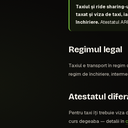
Taxiul și ride sharing-
taxat și viza de taxi, 
închiriere.
Atestatul ARR
Regimul legal
Taxiul e transport în regim 
regim de închiriere, intermed
Atestatul difer
Pentru taxi îți trebuie viza
curs degeaba — detalii în
c