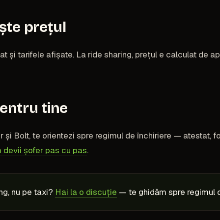
ște prețul
at și tarifele afișate. La ride sharing, prețul e calculat de a
entru tine
 și Bolt, te orientezi spre regimul de închiriere — atestat, 
 devii șofer pas cu pas
.
ing, nu pe taxi?
Hai la o discuție
— te ghidăm spre regimul c