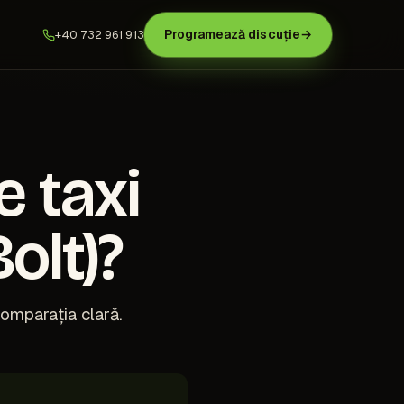
Programează discuție
→
+40 732 961 913
e taxi
olt)?
comparația clară.