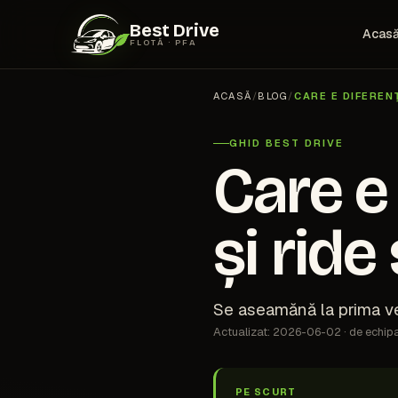
Best Drive
Acas
FLOTĂ · PFA
ACASĂ
/
BLOG
/
CARE E DIFERENȚ
GHID BEST DRIVE
Care e 
și ride
Se aseamănă la prima ved
Actualizat: 2026-06-02 · de echip
PE SCURT