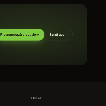
Programează discuție
→
Sună acum
LEGAL