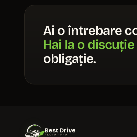
Ai o întrebare c
Hai la o discuție
obligație.
Best Drive
FLOTĂ · PFA