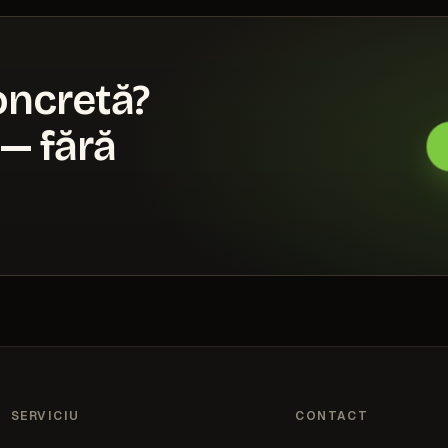
oncretă?
— fără
SERVICIU
CONTACT