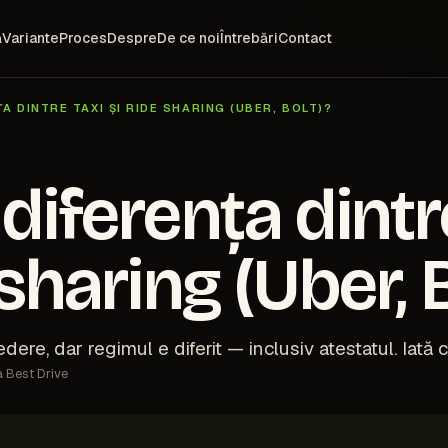
ă
Variante
Proces
Despre
De ce noi
Întrebări
Contact
A DINTRE TAXI ȘI RIDE SHARING (UBER, BOLT)?
diferența dintr
 sharing (Uber, B
ere, dar regimul e diferit — inclusiv atestatul. Iată 
a Best Drive