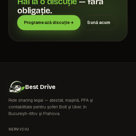
Hai la o discuție
— fără
obligație.
Programează discuție
→
Sună acum
Best Drive
Ride sharing legal — atestat, mașină, PFA și
contabilitate pentru șoferi Bolt și Uber, în
București–Ilfov și Prahova.
SERVICIU