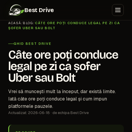
Best Drive
ACASĂ
/
BLOG
/
CÂTE ORE POȚI CONDUCE LEGAL PE ZI CA
ȘOFER UBER SAU BOLT
GHID BEST DRIVE
Câte ore poți conduce
legal pe zi ca șofer
Uber sau Bolt
Vrei să muncești mult la început, dar există limite.
Iată câte ore poți conduce legal și cum impun
platformele pauzele.
Actualizat: 2026-06-18 · de echipa Best Drive