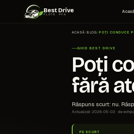
Best Drive
Acas
FLOTĂ · PFA
ACASĂ
/
BLOG
/
POȚI CONDUCE P
GHID BEST DRIVE
Poți c
fără a
Răspuns scurt: nu. Răspun
Actualizat: 2026-05-02 · de echip
PE SCURT