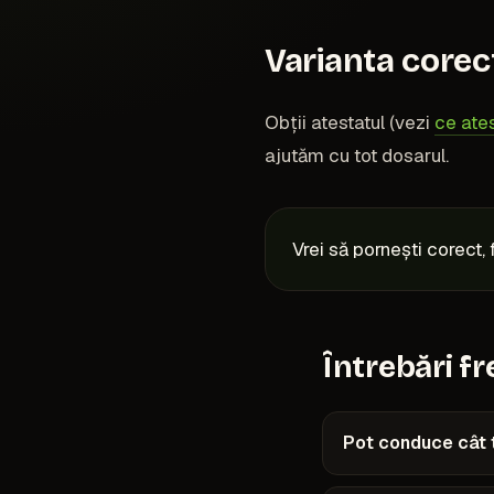
Varianta corec
Obții atestatul (vezi
ce ates
ajutăm cu tot dosarul.
Vrei să pornești corect, 
Întrebări f
Pot conduce cât t