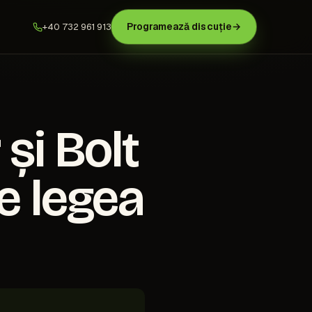
Programează discuție
→
+40 732 961 913
și Bolt
e legea