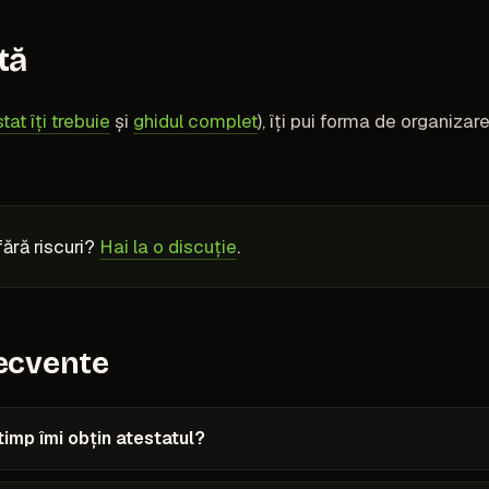
tă
tat îți trebuie
și
ghidul complet
), îți pui forma de organiza
fără riscuri?
Hai la o discuție
.
recvente
imp îmi obțin atestatul?