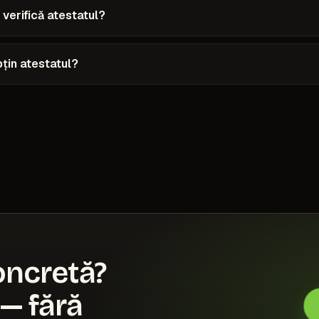
 verifică atestatul?
țin atestatul?
oncretă?
— fără