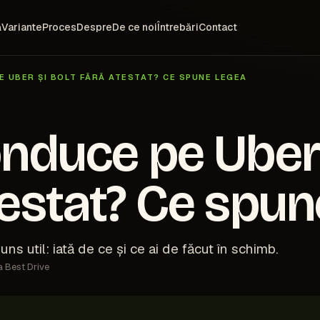
ă
Variante
Proces
Despre
De ce noi
Întrebări
Contact
E UBER ȘI BOLT FĂRĂ ATESTAT? CE SPUNE LEGEA
onduce pe Uber 
testat? Ce spun
s util: iată de ce și ce ai de făcut în schimb.
a Best Drive