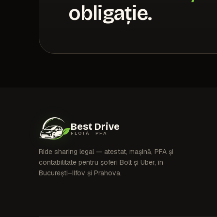
obligație.
Best Drive
FLOTĂ · PFA
Ride sharing legal — atestat, mașină, PFA și
contabilitate pentru șoferi Bolt și Uber, în
București–Ilfov și Prahova.