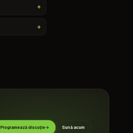
Programează discuție
→
Sună acum