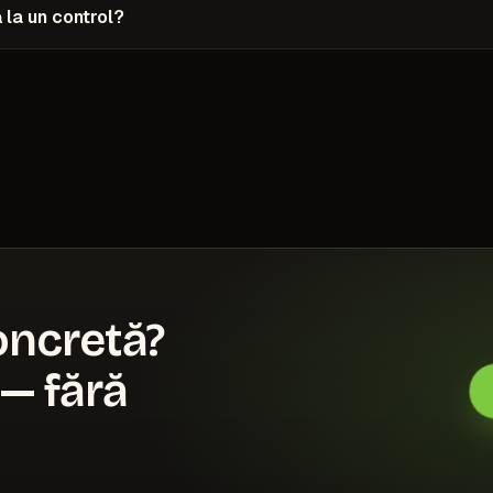
 la un control?
oncretă?
— fără