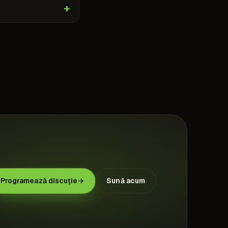
Programează discuție
→
Sună acum