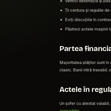
Verifici destinația și pa
Ții centura și regulile d
Eviți discuțiile în contra
Păstrezi actele mașinii l
Partea financi
Majoritatea plăților sunt î
clasic. Banii intră trasabil
Actele în regulă
Un șofer cu atestat valabil
asigurările
.