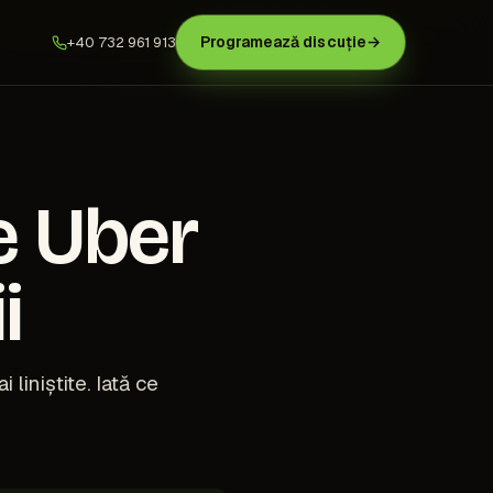
Programează discuție
→
+40 732 961 913
e Uber
i
 liniștite. Iată ce