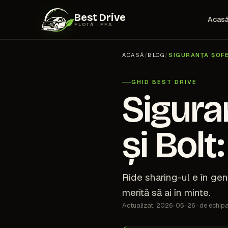
Best Drive
Acas
FLOTĂ · PFA
ACASĂ
/
BLOG
/
SIGURANȚA ȘOFER
GHID BEST DRIVE
Sigura
și Bolt
Ride sharing-ul e în gener
merită să ai în minte.
Actualizat: 2026-05-26 · de echipa