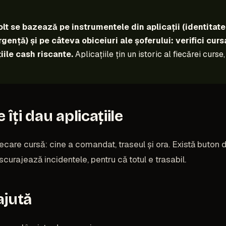
olt se bazează pe instrumentele din aplicații (identitat
rgență) și pe câteva obiceiuri ale șoferului: verifici curs
țiile cash riscante.
Aplicațiile țin un istoric al fiecărei cur
îți dau aplicațiile
iecare cursă: cine a comandat, traseul și ora. Există buton 
scurajează incidentele, pentru că totul e trasabil.
ajută