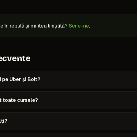
e în regulă și mintea liniștită?
Scrie-ne
.
recvente
i pe Uber și Bolt?
t toate cursele?
ți?