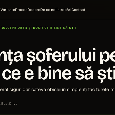
ă
Variante
Proces
Despre
De ce noi
Întrebări
Contact
ULUI PE UBER ȘI BOLT: CE E BINE SĂ ȘTII
nța șoferului p
: ce e bine să ști
al sigur, dar câteva obiceiuri simple îți fac turele mai
 Best Drive