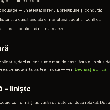
sagerul înainte de a porni;
e circulație — un atestat în regulă presupune și conduită;
dictoriu; o cursă anulată e mai ieftină decât un conflict;
a zi, ca un control să nu te streseze.
ară
n aplicație, deci nu cari sume mari de cash. Asta e un plus d
, ceea ce ajută și la partea fiscală — vezi
Declarația Unică
.
 = liniște
, copie conformă și asigurări corecte conduce relaxat. Des